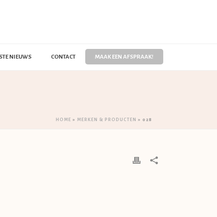
STE NIEUWS
CONTACT
MAAK EEN AFSPRAAK!
HOME
»
MERKEN & PRODUCTEN
»
028