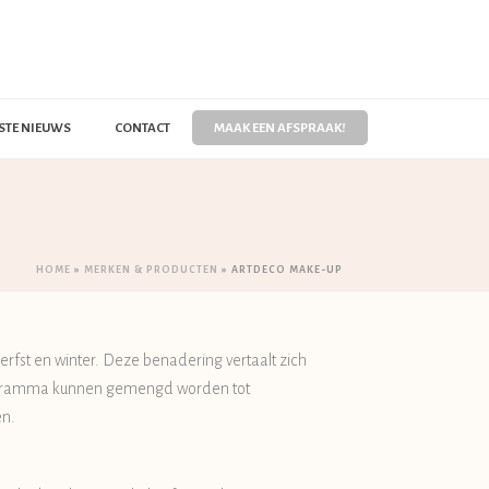
STE NIEUWS
CONTACT
MAAK EEN AFSPRAAK!
HOME
»
MERKEN & PRODUCTEN
»
ARTDECO MAKE-UP
erfst en winter. Deze benadering vertaalt zich
programma kunnen gemengd worden tot
en.