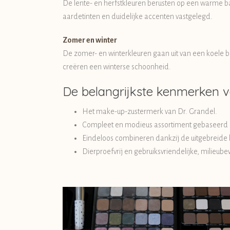
De lente- en herfstkleuren berusten op een warme basi
aardetinten en duidelijke accenten vastgelegd.
Zomer en winter
De zomer- en winterkleuren gaan uit van een koele ba
creëren een winterse schoonheid.
De belangrijkste kenmerken v
Het make-up-zustermerk van Dr. Grandel.
Compleet en modieus assortiment gebaseerd o
Eindeloos combineren dankzij de uitgebreide
Dierproefvrij en gebruiksvriendelijke, milieub