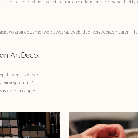
s. In de lente ligt het accent daarbij op stralend en verfrissend. Het ty
sis, waarbij de zomer wordt weerspiegeld door verstrooide kleuren. Helde
an ArtDeco:
p de vier seizoenen.
 kleurprogramma’s.
ewuste verpakkingen.