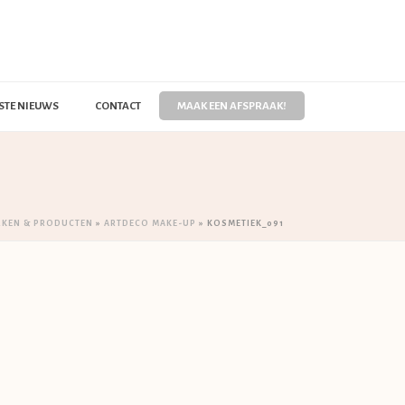
STE NIEUWS
CONTACT
MAAK EEN AFSPRAAK!
RKEN & PRODUCTEN
»
ARTDECO MAKE-UP
»
KOSMETIEK_091